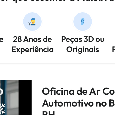
e
28 Anos de
Peças 3D ou
Experiência
Originais
Oficina de Ar C
Automotivo no B
BH