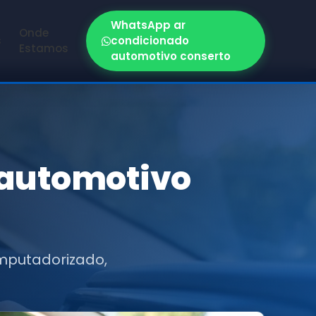
WhatsApp ar
Onde
s
condicionado
Estamos
automotivo conserto
 automotivo
mputadorizado,