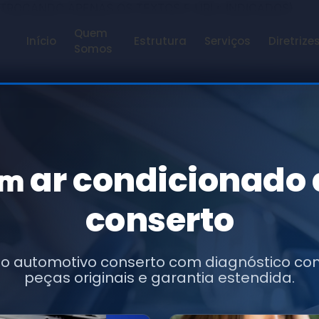
 TROCANDO APENAS OS TEXTOS E URLs INDICADOS)
Quem
Início
Estrutura
Serviços
Diretrize
Somos
ar condicionado
em
conserto
do automotivo conserto com diagnóstico co
peças originais e garantia estendida.