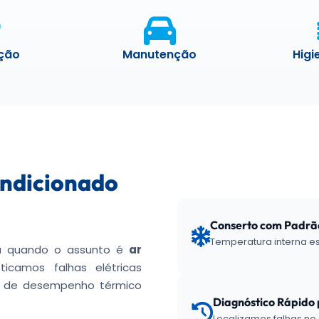
ação
Manutenção
Higi
ndicionado
Conserto com Padrã
Temperatura interna est
cia quando o assunto é
ar
sticamos falhas elétricas
a de desempenho térmico
Diagnóstico Rápido
Localizamos falhas n