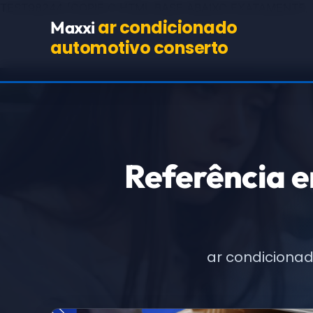
TEST98244
(COPIE O HTML BASE ABAIXO EXATAMENTE,
ar condicionado
Maxxi
automotivo conserto
Referência 
ar condiciona