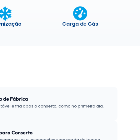
enização
Carga de Gás
o de Fábrica
ável e fria após o conserto, como no primeiro dia.
 para Conserto
o compressor e vazamentos sem perda de tempo.