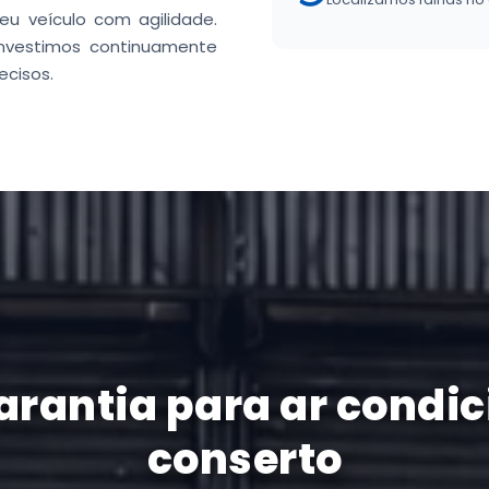
eu veículo com agilidade.
investimos continuamente
ecisos.
garantia para ar cond
conserto