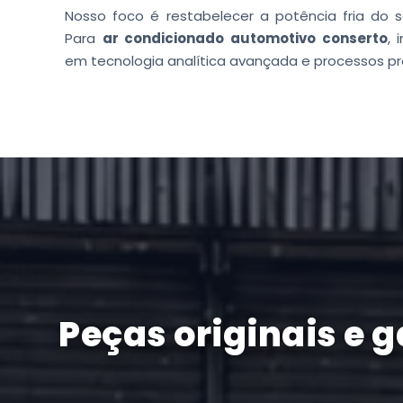
Nosso foco é restabelecer a potência fria do s
Para
ar condicionado automotivo conserto
, 
em tecnologia analítica avançada e processos pr
Peças originais e 