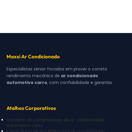
Maxxi Ar Condicionado
Especialistas sênior focados em prover o correto
rendimento mecânico de
ar condicionado
automotivo carro
, com confiabilidade e garantia.
Atalhos Corporativos
Conserto de compressores de ar condicionado
automotivo carro
Carga fluida de gás R134a para ar condicionado