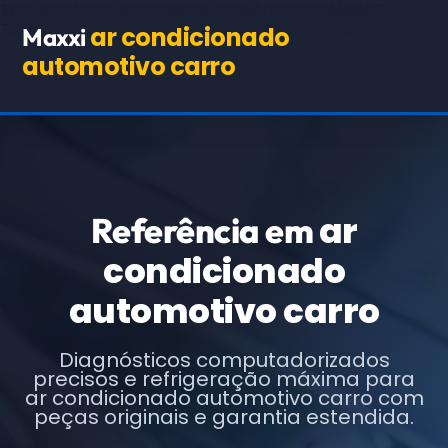
TEST98244
(COPIE O HTML BASE ABAIXO EXATAMENTE,
TROCANDO APENAS OS TEXTOS E URLs INDICADOS)
ar condicionado
Maxxi
automotivo carro
ar
Referência em
condicionado
automotivo carro
Diagnósticos computadorizados
precisos e refrigeração máxima para
ar condicionado automotivo carro com
peças originais e garantia estendida.