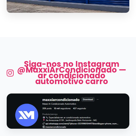
Siga-nos no Instagram
@MaxxiArCondicionado —
ar condicionado
automotivo carro